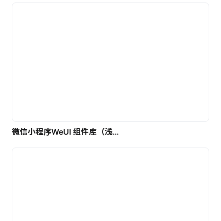
微信小程序WeUI 组件库（浅色）| 免费UI设计素材