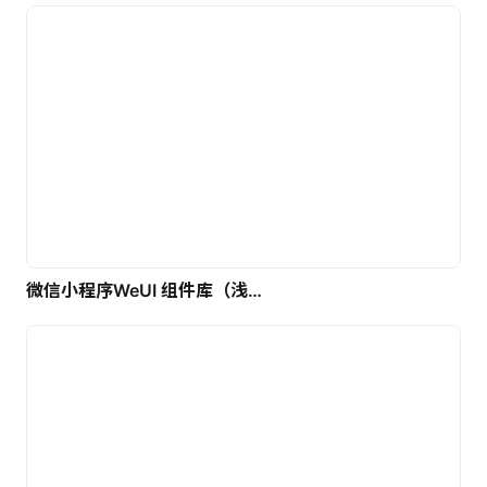
微信小程序WeUI 组件库（浅色）| 免费UI设计素材