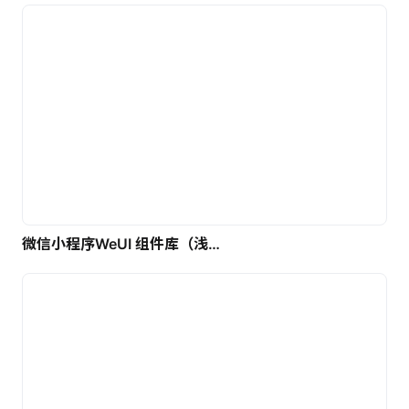
微信小程序WeUI 组件库（浅色）| 免费UI设计素材