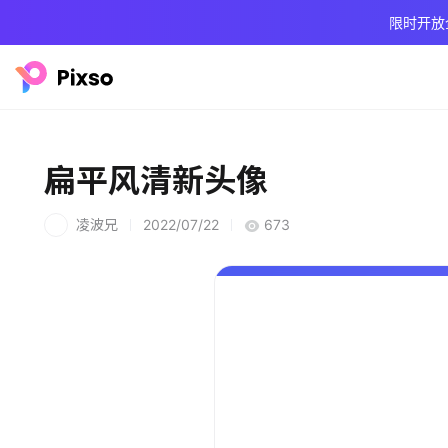
限时开放
扁平风清新头像
凌波兄
2022/07/22
673
凌