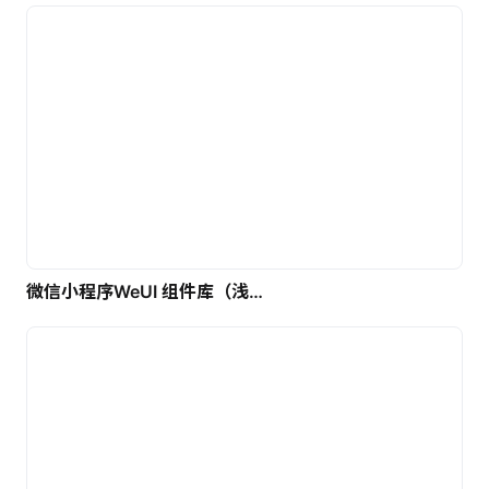
微信小程序WeUI 组件库（浅色）| 免费UI设计素材