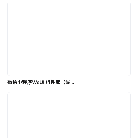
微信小程序WeUI 组件库（浅色）| 免费UI设计素材