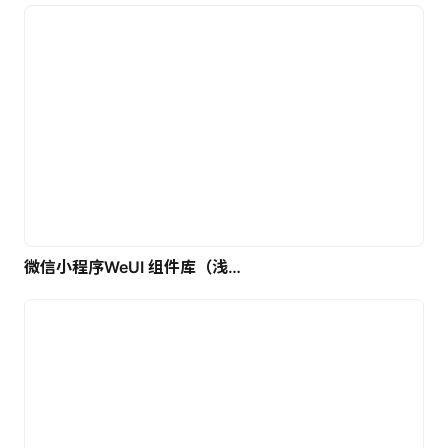
微信小程序WeUI 组件库（浅色）| 免费UI设计素材