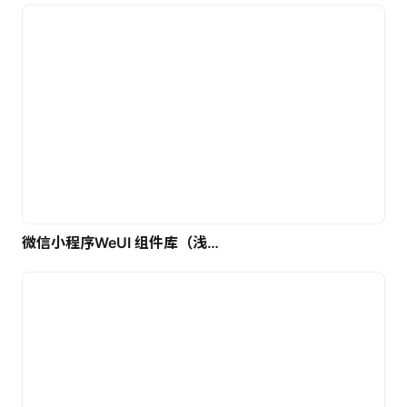
微信小程序WeUI 组件库（浅色）| 免费UI设计素材