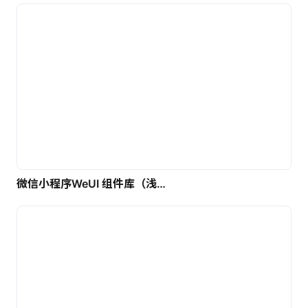
微信小程序WeUI 组件库（浅色）| 免费UI设计素材