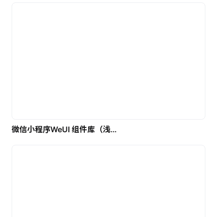
微信小程序WeUI 组件库（浅色）| 免费UI设计素材