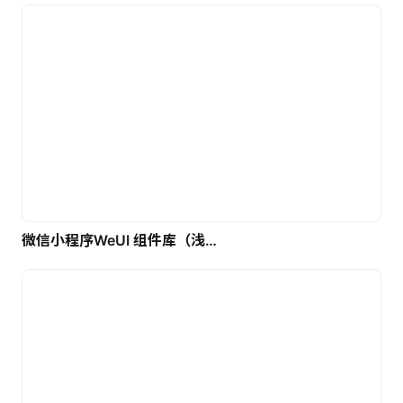
微信小程序WeUI 组件库（浅色）| 免费UI设计素材