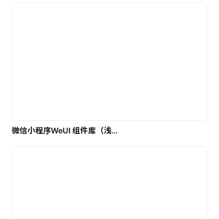
微信小程序WeUI 组件库（浅色）| 免费UI设计素材