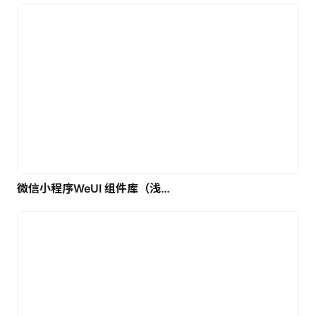
微信小程序WeUI 组件库（浅色）| 免费UI设计素材