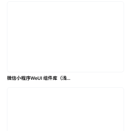
微信小程序WeUI 组件库（浅色）| 免费UI设计素材