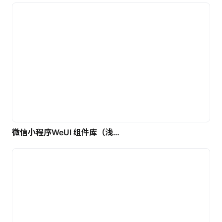
微信小程序WeUI 组件库（浅色）| 免费UI设计素材