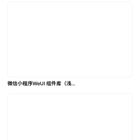
微信小程序WeUI 组件库（浅色）| 免费UI设计素材