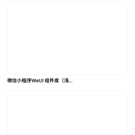
微信小程序WeUI 组件库（浅色）| 免费UI设计素材