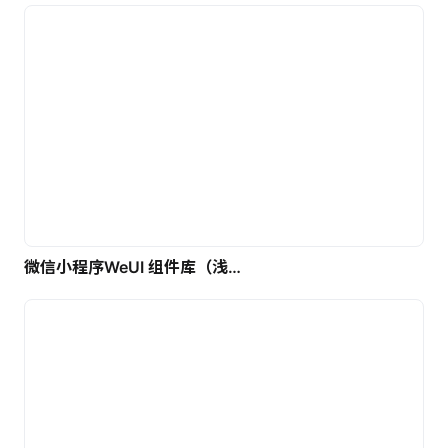
微信小程序WeUI 组件库（浅色）| 免费UI设计素材