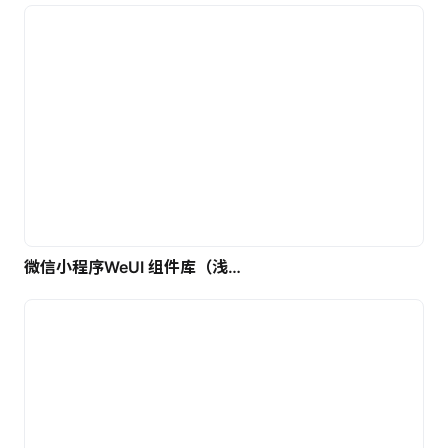
微信小程序WeUI 组件库（浅色）| 免费UI设计素材