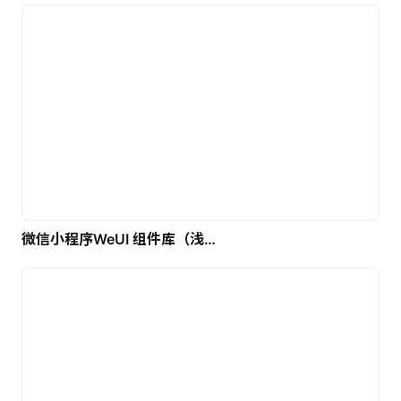
微信小程序WeUI 组件库（浅色）| 免费UI设计素材