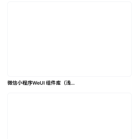
微信小程序WeUI 组件库（浅色）| 免费UI设计素材