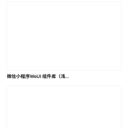
微信小程序WeUI 组件库（浅色）| 免费UI设计素材