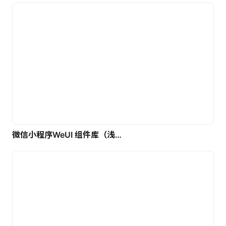
微信小程序WeUI 组件库（浅色）| 免费UI设计素材