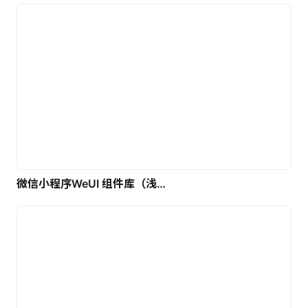
微信小程序WeUI 组件库（浅色）| 免费UI设计素材