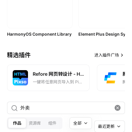
HarmonyOS Component Library
精选插件
进入插件广场
Refore 网页转设计 - HTML to Pixso
腾讯 
一键将任意网页导入到 Pixso, 一键导入 AI 设计到 Pixso
腾讯
作品
资源库
组件
全部
最近更新