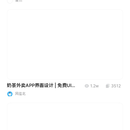
俊杰
俊
奶茶外卖APP界面设计 | 免费UI模板
1.2w
3512
风往北