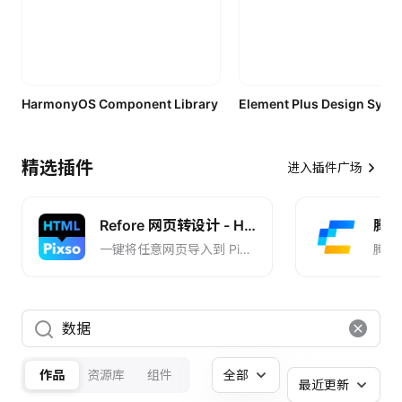
HarmonyOS Component Library
精选插件
进入插件广场
Refore 网页转设计 - HTML to Pixso
腾讯 
一键将任意网页导入到 Pixso, 一键导入 AI 设计到 Pixso
腾讯
作品
资源库
组件
全部
最近更新