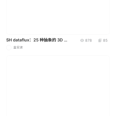
SH dataflux：25 种抽象的 3D 数据｜AI 可视化图形
878
85
金安波
金