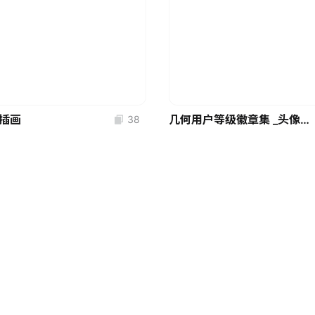
插画
几何用户等级徽章集 _头像和游戏化的矢量图形
38