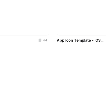
App Icon Template - iOS, iPadOS and watchOS 27
44