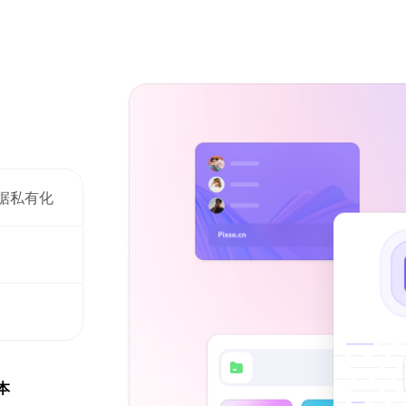
据私有化
本