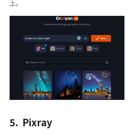
上。
5.
Pixray