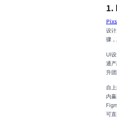
1.
Pix
设计
骤，
UI
通产
升团
自上
内赢
Fi
可直