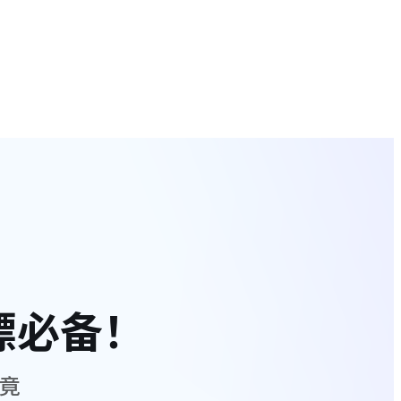
白嫖必备！
究竟