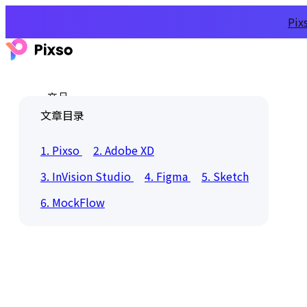
Pi
产品
文章目录
1. Pixso
2. Adobe XD
3. InVision Studio
4. Figma
5. Sketch
6. MockFlow