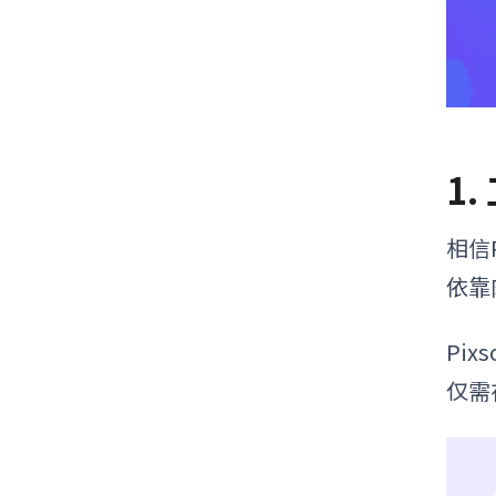
1
相信
依靠
Pi
仅需