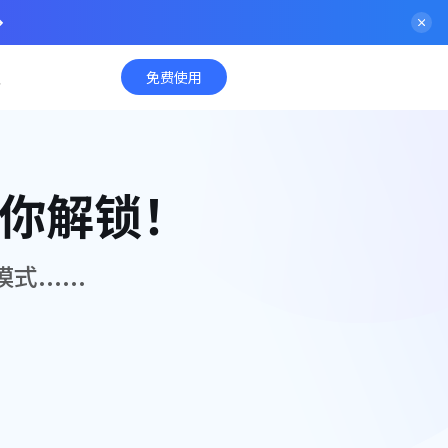
入
免费使用
等你解锁！
.....