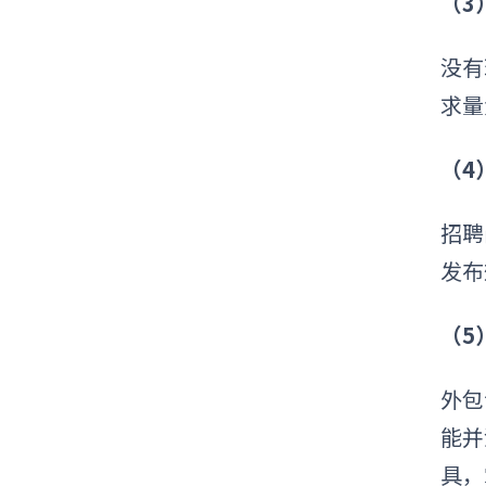
（3
没有
求量
（4
招聘
发布
（5
外包
能并
具，