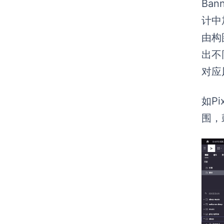
Ba
计中
由构
出不
对应
如P
围，