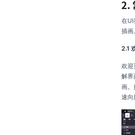
2
在U
插画
2.1
欢迎
解界
画。
速向