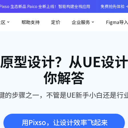
Pixso 生态新品 Paico 全新上线！智能构建全栈应用
免费抢先体验
社区
帮助支持
定价
企业服务
Figma导
原型设计？从UE设
你解答
键的步骤之一，不管是UE新手小白还是行
用Pixso，让设计效率飞起来