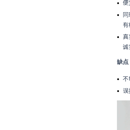
便
同
有
真
诚
缺点
不
误