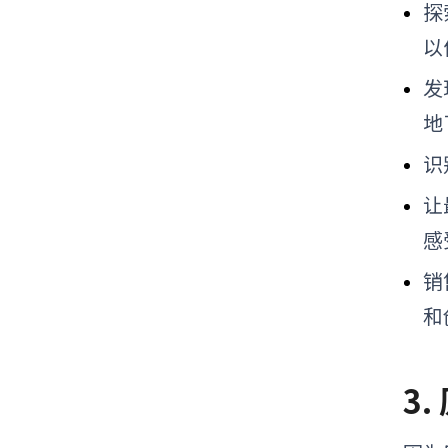
探
以
发
地
识
让
感
销
和
3.