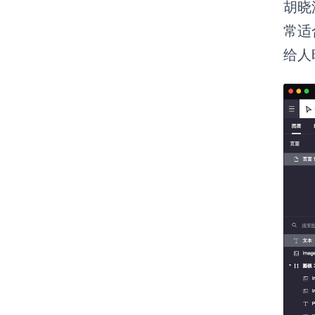
胡晓
常适
给人