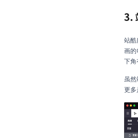
3
站酷
画的
下角
虽然
更多