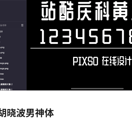
. 胡晓波男神体