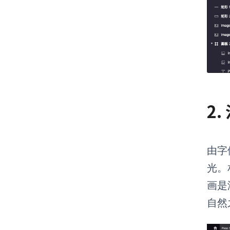
2
由字
光。
画是
自然