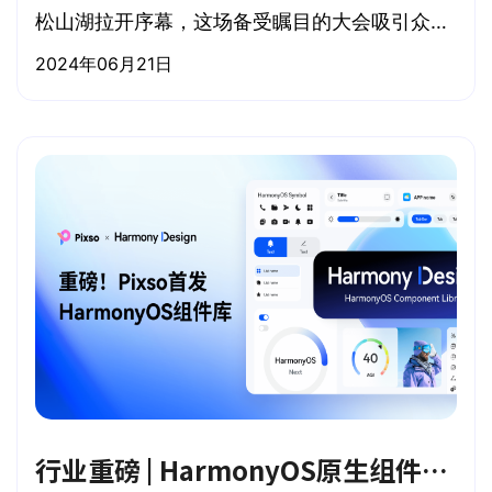
松山湖拉开序幕，这场备受瞩目的大会吸引众多
行业大咖、技术专家和全球开发者云集现场，共
2024年06月21日
襄为期3天的科技盛会
行业重磅 | HarmonyOS原生组件库首发Pixso！