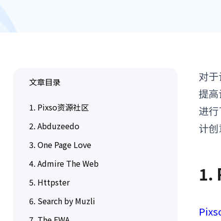
对于
文章目录
提高
1. Pixso资源社区
进行
2. Abduzeedo
计创
3. One Page Love
4. Admire The Web
1.
5. Httpster
6. Search by Muzli
Pix
7. The FWA