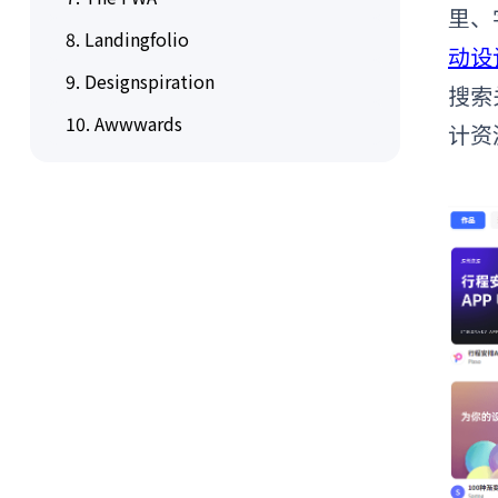
里、
8. Landingfolio
动设
9. Designspiration
搜索
10. Awwwards
计资