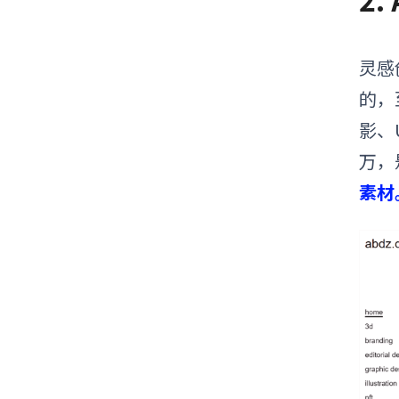
灵感
的，
影、
万，
素材