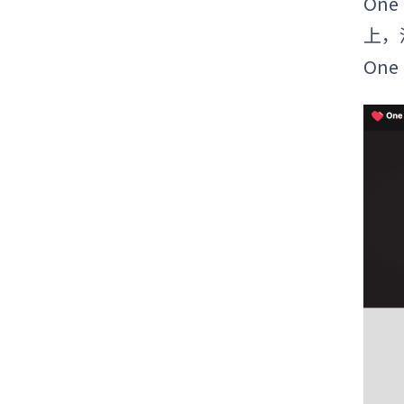
One
上，
One