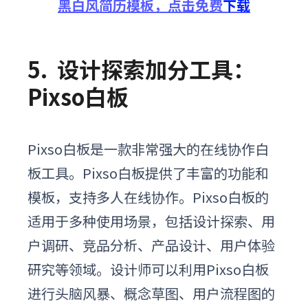
黑白风
简历
模板
，
点击
免费
下载
5.
设计
探索
加分工具：
Pixso白板
P
ixso
白板
是
一款
非常
强大
的
在线
协作
白
板
工具
。
P
ixso
白板
提供
了
丰富
的
功能
和
模板
，
支持
多人
在线
协作
。
P
ixso
白板
的
适用于
多种
使用
场景
，
包括
设计
探索
、
用
户
调研
、
竞品
分析
、
产品
设计
、
用户
体验
研究
等
领域
。
设计师可以利用Pixso白板
进行头脑风暴、概念草图、用户流程图的