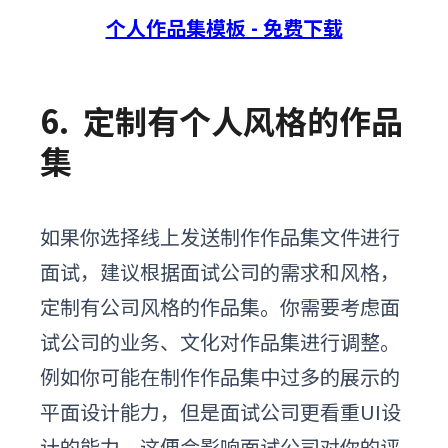
个人作品集模板 - 免费下载
6.
定制有个人风格的作品
集
如果你选择线上发送制作作品集文件进行
面试，建议根据面试公司的需求和风格，
定制有公司风格的作品集。你需要考虑面
试公司的业务、文化对作品集进行调整。
例如你可能在制作作品集中过多的展示的
平面设计能力，但是面试公司更看重UI设
计的能力，这便会影响面试公司对你的评