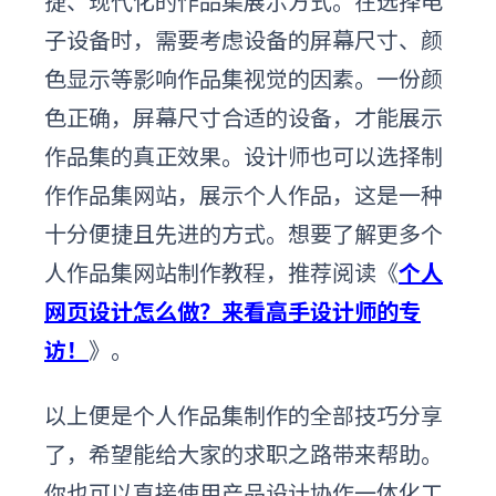
捷、现代化的作品集展示方式。在选择电
子设备时，需要考虑设备的屏幕尺寸、颜
色显示等影响作品集视觉的因素。一份颜
色正确，屏幕尺寸合适的设备，才能展示
作品集的真正效果。设计师也可以选择制
作作品集网站，展示个人作品，这是一种
十分便捷且先进的方式。想要了解更多个
人作品集网站制作教程，推荐阅读《
个人
网页设计怎么做？来看高手设计师的专
访！
》。
以上便是个人作品集制作的全部技巧分享
了，希望能给大家的求职之路带来帮助。
你也可以直接使用产品设计协作一体化工