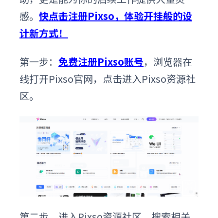
感。
快点击注册Pixso，体验开挂般的设
计新方式！
第一步：
免费注册Pixso账号
，浏览器在
线打开Pixso官网，点击进入Pixso资源社
区。
第二步，进入Pixso资源社区，搜索相关