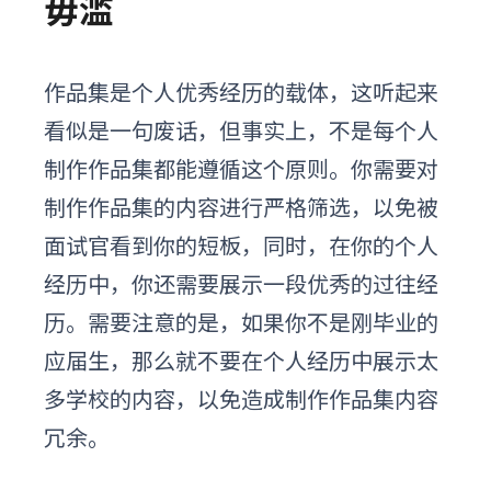
毋滥
作品集是个人优秀经历的载体，这听起来
看似是一句废话，但事实上，不是每个人
制作作品集都能遵循这个原则。你需要对
制作作品集的内容进行严格筛选，以免被
面试官看到你的短板，同时，在你的个人
经历中，你还需要展示一段优秀的过往经
历。需要注意的是，如果你不是刚毕业的
应届生，那么就不要在个人经历中展示太
多学校的内容，以免造成制作作品集内容
冗余。