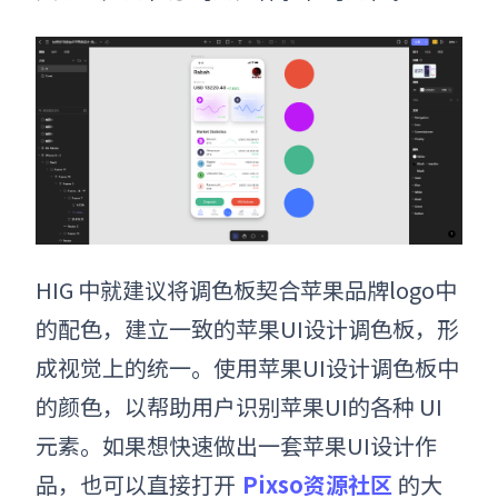
HIG 中就建议将调色板契合
苹果
品牌
logo
中
的配色，建立一致的
苹果UI设计
调色板，形
成视觉上的统一。使用
苹果UI设计
调色板中
的颜色
，
以帮助用户识别
苹果UI的
各种 UI
元素。如果想快速做出一套
苹果
UI
设计
作
品
，
也可以直接打开
Pixso资源社区
的大