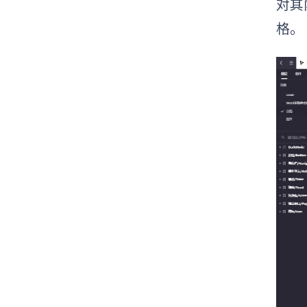
对其
格。