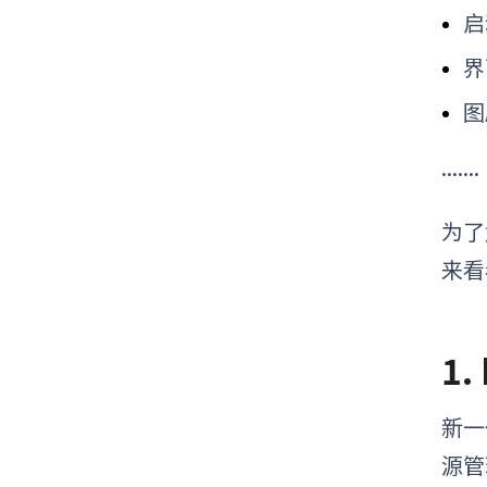
启
界
图
.......
为了
来看
1.
新一
源管