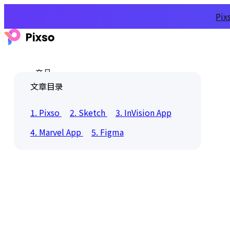
Pi
产品
文章目录
1. Pixso
2. Sketch
3. InVision App
4. Marvel App
5. Figma