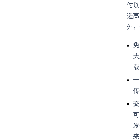
付以
造高
外，
免
大
载
一
传
交
可
发
来