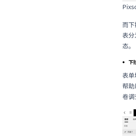
Pi
而下
表分
态。
下
表单
帮助
卷调