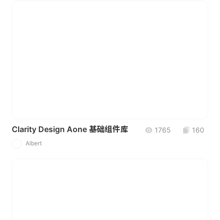
Clarity Design Aone 基础组件库
1765
160
Albert
A