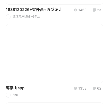
1838120226+梁仟昌+原型设计
1458
23
微信用户MhEwSTdx
微
笔架山app
1358
62
fine
F