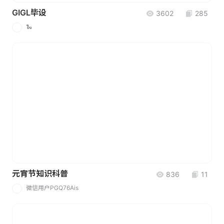
GIGL毕设
3602
285
🐍
🐍
元宵节知识科普
836
11
微信用户PGQ76Ais
微