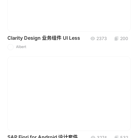
Clarity Design 业务组件 UI Less
2373
200
Albert
A
SAP Fiori for Android 设计套件
3274
532