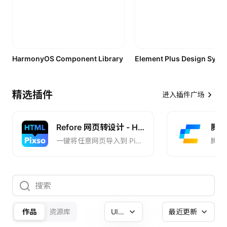
HarmonyOS Component Library
精选插件
进入插件广场
Refore 网页转设计 - HTML to Pixso
腾讯 
一键将任意网页导入到 Pixso, 一键导入 AI 设计到 Pixso
腾讯
作品
资源库
UI组件集
最近更新