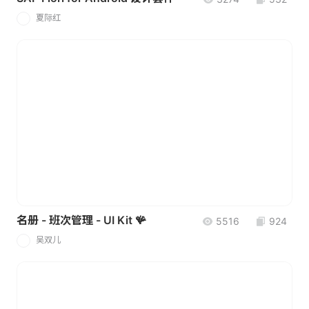
夏际红
夏
名册 - 班次管理 - UI Kit 🪸
5516
924
吴双儿
吴