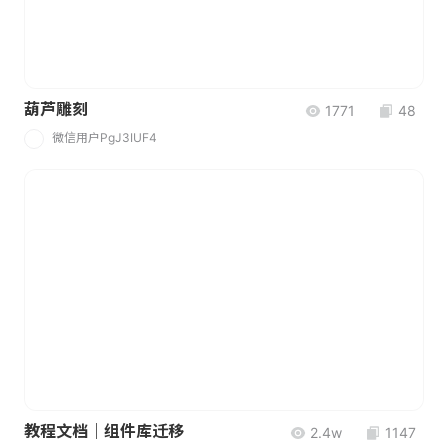
葫芦雕刻
1771
48
微信用户PgJ3IUF4
微
教程文档｜组件库迁移
2.4w
1147