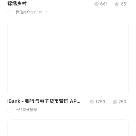
锦绣乡村
661
65
微信用户qqcLBLLt
微
iBank - 银行与电子货币管理 APP｜金融支付｜数字｜金融 移动银行应用程序 UI 工具包（来自社区）
1759
260
Y67设计星球
Y