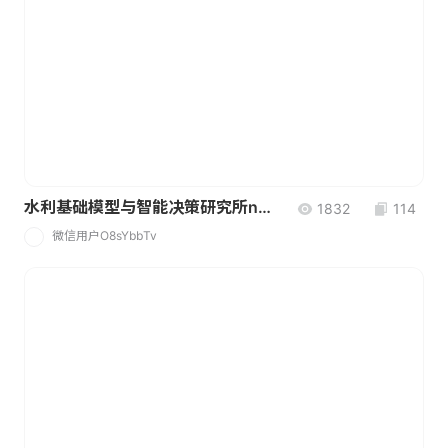
水利基础模型与智能决策研究所new
1832
114
微信用户O8sYbbTv
微