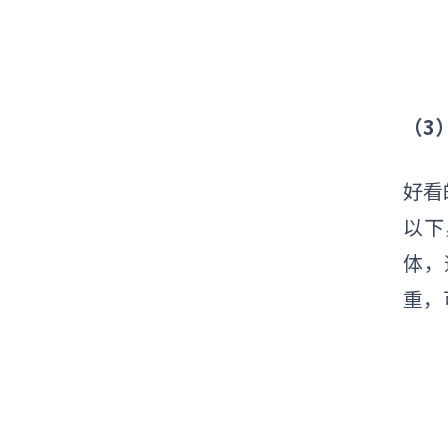
（3
好看
以下
体，
重，