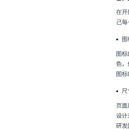
在开
己每
图
图标
色，
图标
尺
页面
设计
研发