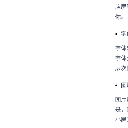
应屏
你
。
字
字体
字体
层次
图
图片
是，
小屏