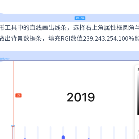
形工具中的直线画出线条，选择右上角属性框圆角半
做出背景数据条，填充RGI数值239.243.254.100