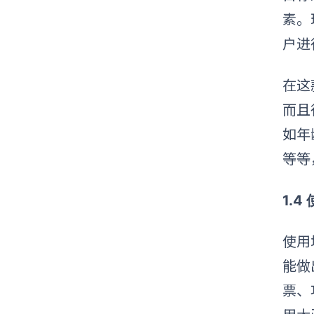
素。
户进
在这
而且
如年
等等
1.4
使用
能做
票、