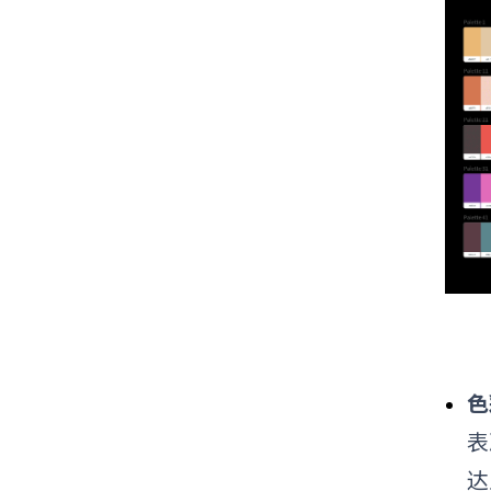
色
表
达